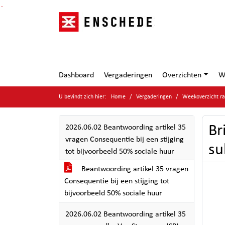
Ga naar de inhoud van deze pagina
Ga naar het zoeken
Ga naar het menu
Dashboard
Vergaderingen
Overzichten
W
U bevindt zich hier:
Home
Vergaderingen
Weekoverzicht ra
Br
2026.06.02 Beantwoording artikel 35
vragen Consequentie bij een stijging
su
tot bijvoorbeeld 50% sociale huur
Beantwoording artikel 35 vragen
Consequentie bij een stijging tot
bijvoorbeeld 50% sociale huur
2026.06.02 Beantwoording artikel 35