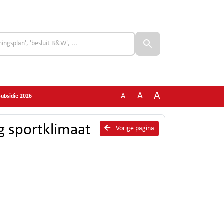
A
A
A
subsidie 2026
ig sportklimaat
Vorige pagina