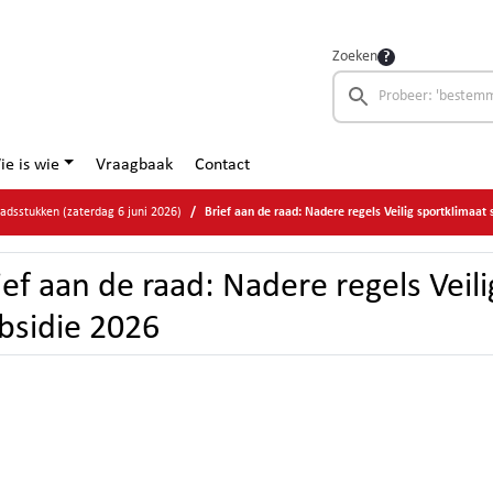
Zoeken
ie is wie
Vraagbaak
Contact
adsstukken (zaterdag 6 juni 2026)
Brief aan de raad: Nadere regels Veilig sportklimaat 
ief aan de raad: Nadere regels Veil
bsidie 2026