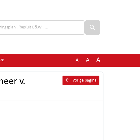
A
A
A
ark
eer v.
Vorige pagina