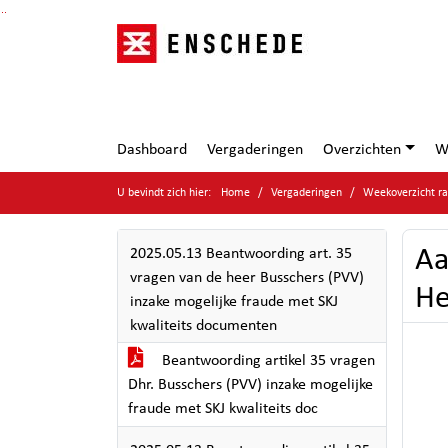
Ga naar de inhoud van deze pagina
Ga naar het zoeken
Ga naar het menu
Dashboard
Vergaderingen
Overzichten
W
U bevindt zich hier:
Home
Vergaderingen
Weekoverzicht ra
Aa
2025.05.13 Beantwoording art. 35
vragen van de heer Busschers (PVV)
He
inzake mogelijke fraude met SKJ
kwaliteits documenten
Beantwoording artikel 35 vragen
Dhr. Busschers (PVV) inzake mogelijke
fraude met SKJ kwaliteits doc