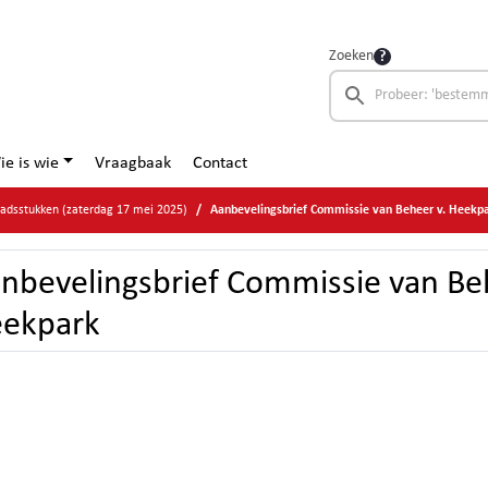
Zoeken
ie is wie
Vraagbaak
Contact
adsstukken (zaterdag 17 mei 2025)
Aanbevelingsbrief Commissie van Beheer v. Heekp
nbevelingsbrief Commissie van Beh
ekpark