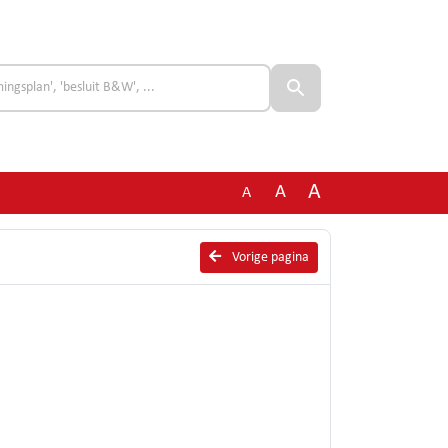
A
A
A
Vorige pagina