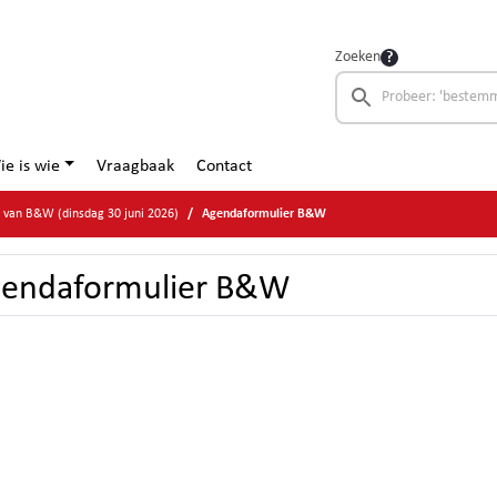
Zoeken
ie is wie
Vraagbaak
Contact
e van B&W (dinsdag 30 juni 2026)
Agendaformulier B&W
endaformulier B&W