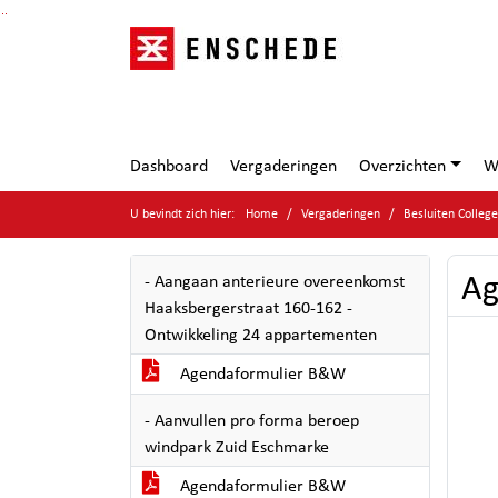
Ga naar de inhoud van deze pagina
Ga naar het zoeken
Ga naar het menu
Dashboard
Vergaderingen
Overzichten
W
U bevindt zich hier:
Home
Vergaderingen
Besluiten Colleg
Ag
- Aangaan anterieure overeenkomst
Haaksbergerstraat 160-162 -
Ontwikkeling 24 appartementen
Agendaformulier B&W
- Aanvullen pro forma beroep
windpark Zuid Eschmarke
Agendaformulier B&W