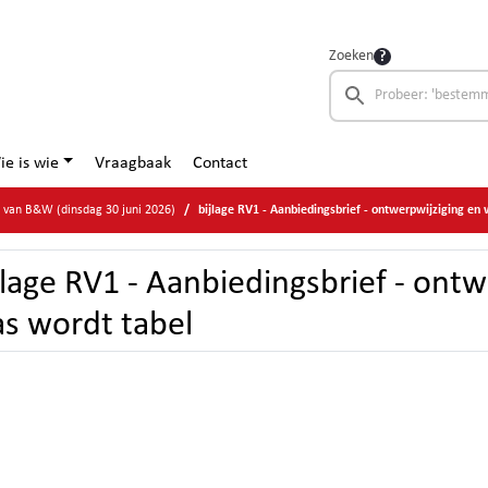
Zoeken
ie is wie
Vraagbaak
Contact
e van B&W (dinsdag 30 juni 2026)
bijlage RV1 - Aanbiedingsbrief - ontwerpwijziging en
jlage RV1 - Aanbiedingsbrief - ontw
s wordt tabel