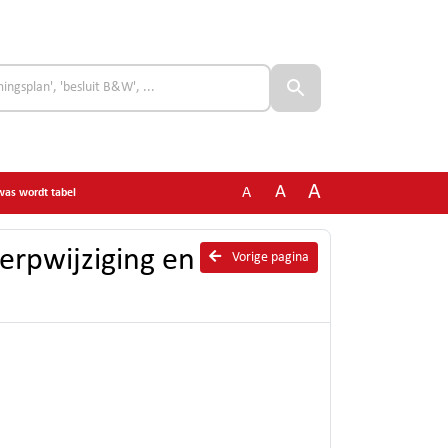
A
A
A
 was wordt tabel
erpwijziging en
Vorige pagina