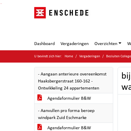
Ga naar de inhoud van deze pagina
Ga naar het zoeken
Ga naar het menu
Dashboard
Vergaderingen
Overzichten
W
U bevindt zich hier:
Home
Vergaderingen
Besluiten Colleg
bi
- Aangaan anterieure overeenkomst
Haaksbergerstraat 160-162 -
wa
Ontwikkeling 24 appartementen
Agendaformulier B&W
- Aanvullen pro forma beroep
windpark Zuid Eschmarke
Agendaformulier B&W