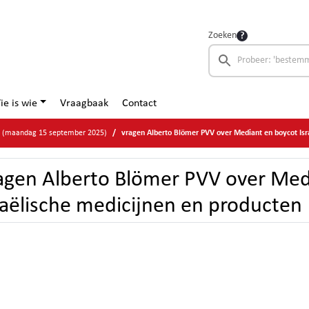
Zoeken
ie is wie
Vraagbaak
Contact
ad (maandag 15 september 2025)
vragen Alberto Blömer PVV over Mediant en boycot Israëlische 
agen Alberto Blömer PVV over Med
raëlische medicijnen en producten