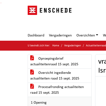
Ga naar de inhoud van deze pagina
Ga naar het zoeken
Ga naar het menu
Dashboard
Vergaderingen
Overzichten
W
U bevindt zich hier:
Home
Vergaderingen
Actualiteitenra
Oproepingsbrief
vr
actualiteitenraad 15 sept. 2025
Is
Overzicht ingediende
actualiteiten raad 15 sept. 2025
Procesafronding actualiteiten
raad 15 sept. 2025
1 Opening