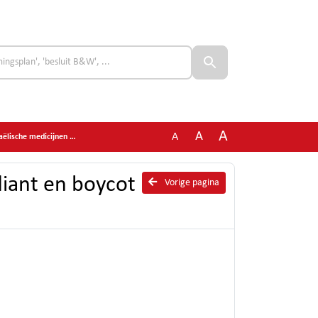
A
A
A
medicijnen en producten
iant en boycot
Vorige pagina