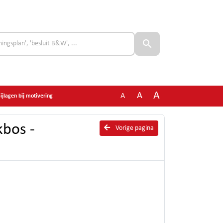
A
A
A
jlagen bij motivering
bos -
Vorige pagina