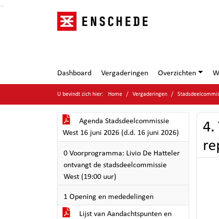
Ga naar de inhoud van deze pagina
Ga naar het zoeken
Ga naar het menu
Dashboard
Vergaderingen
Overzichten
W
U bevindt zich hier:
Home
Vergaderingen
Stadsdeelcommiss
Agenda Stadsdeelcommissie
4.
West 16 juni 2026 (d.d. 16 juni 2026)
re
0 Voorprogramma: Livio De Hatteler
ontvangt de stadsdeelcommissie
West (19:00 uur)
1 Opening en mededelingen
Lijst van Aandachtspunten en