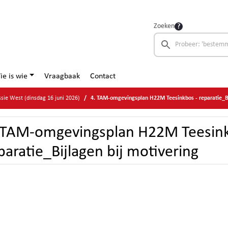
Zoeken
ie is wie
Vraagbaak
Contact
ie West (dinsdag 16 juni 2026)
4. TAM-omgevingsplan H22M Teesinkbos - reparatie_Bi
 TAM-omgevingsplan H22M Teesink
paratie_Bijlagen bij motivering