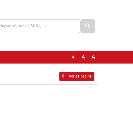
A
A
A
Vorige pagina