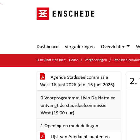
Ga naar de inhoud van deze pagina
Ga naar het zoeken
Ga naar het menu
Dashboard
Vergaderingen
Overzichten
W
U bevindt zich hier:
Home
Vergaderingen
Stadsdeelcommiss
Agenda Stadsdeelcommissie
2.
West 16 juni 2026 (d.d. 16 juni 2026)
0 Voorprogramma: Livio De Hatteler
ontvangt de stadsdeelcommissie
West (19:00 uur)
1 Opening en mededelingen
Lijst van Aandachtspunten en