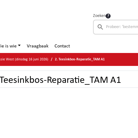
Zoeken
ie is wie
Vraagbaak
Contact
ie West (dinsdag 16 juni 2026)
2. Teesinkbos-Reparatie_TAM A1
 Teesinkbos-Reparatie_TAM A1