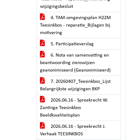
wijzigingsbesluit
4. TAM-omgevingsplan H22M
Teesinkbos - reparatie_Bijlagen bij
motivering
5. Participatieverslag
6. Nota van samenvatting en
beantwoording zienswijzen
geanonimiseerd (Geanonimiseerd)
7. 20260407_Teesinkbos_Lijst
Belangrijkste wijzigingen BKP
2026.06.16 - Spreekrecht W.
Zantinge Teesinkbos
Beeldkwaliteitsplan
2026.06.16 - Spreekrecht J.
Verhaak TEESINKBOS