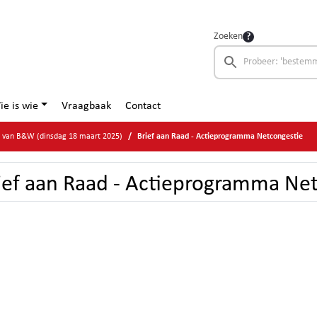
Zoeken
ie is wie
Vraagbaak
Contact
e van B&W (dinsdag 18 maart 2025)
Brief aan Raad - Actieprogramma Netcongestie
ief aan Raad - Actieprogramma Ne