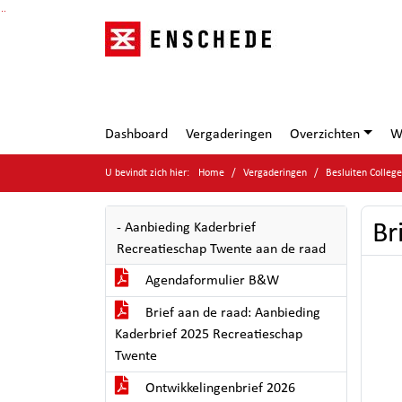
Ga naar de inhoud van deze pagina
Ga naar het zoeken
Ga naar het menu
Dashboard
Vergaderingen
Overzichten
W
U bevindt zich hier:
Home
Vergaderingen
Besluiten Colleg
Br
- Aanbieding Kaderbrief
Recreatieschap Twente aan de raad
Agendaformulier B&W
Brief aan de raad: Aanbieding
Kaderbrief 2025 Recreatieschap
Twente
Ontwikkelingenbrief 2026