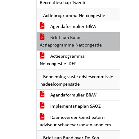
Recreatieschap Twente
- Actieprogramma Netcongestie
Agendaformulier B&W
Brief aan Raad -
Actieprogramma Netcongestie
Actieprogramma
Netcongestie_DEF
- Benoeming vaste adviescommissie
nadeelcompensatie
Agendaformulier B&W
Implementatieplan SAOZ
Raamovereenkomst extern
adviseur schadeverzoeken anoniem
- Brief aan Raad over De Kop