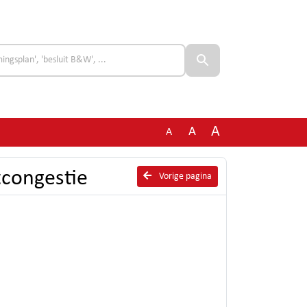
A
A
A
tcongestie
Vorige pagina