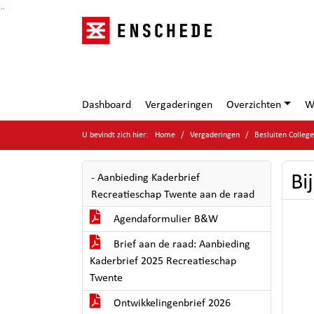
Ga naar de inhoud van deze pagina
Ga naar het zoeken
Ga naar het menu
Dashboard
Vergaderingen
Overzichten
W
U bevindt zich hier:
Home
Vergaderingen
Besluiten Colleg
Bi
- Aanbieding Kaderbrief
Recreatieschap Twente aan de raad
Agendaformulier B&W
Brief aan de raad: Aanbieding
Kaderbrief 2025 Recreatieschap
Twente
Ontwikkelingenbrief 2026