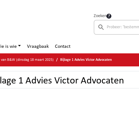
Zoeken
ie is wie
Vraagbaak
Contact
e van B&W (dinsdag 18 maart 2025)
Bijlage 1 Advies Victor Advocaten
jlage 1 Advies Victor Advocaten