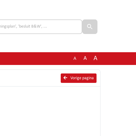
A
A
A
Vorige pagina