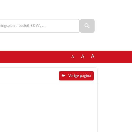
A
A
A
Vorige pagina