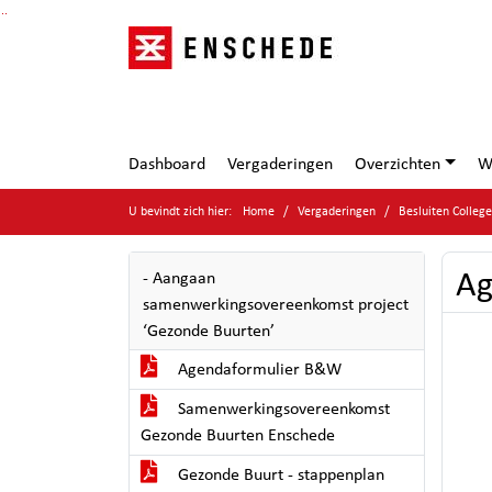
Ga naar de inhoud van deze pagina
Ga naar het zoeken
Ga naar het menu
Dashboard
Vergaderingen
Overzichten
W
U bevindt zich hier:
Home
Vergaderingen
Besluiten Colleg
Ag
- Aangaan
samenwerkingsovereenkomst project
‘Gezonde Buurten’
Agendaformulier B&W
Samenwerkingsovereenkomst
Gezonde Buurten Enschede
Gezonde Buurt - stappenplan