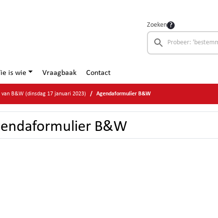
Zoeken
ie is wie
Vraagbaak
Contact
e van B&W (dinsdag 17 januari 2023)
Agendaformulier B&W
endaformulier B&W