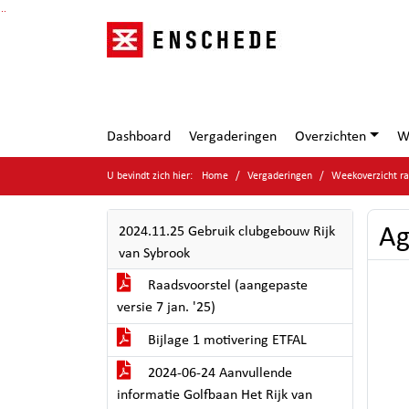
Ga naar de inhoud van deze pagina
Ga naar het zoeken
Ga naar het menu
Dashboard
Vergaderingen
Overzichten
W
U bevindt zich hier:
Home
Vergaderingen
Weekoverzicht r
Ag
2024.11.25 Gebruik clubgebouw Rijk
van Sybrook
Raadsvoorstel (aangepaste
versie 7 jan. '25)
Bijlage 1 motivering ETFAL
2024-06-24 Aanvullende
informatie Golfbaan Het Rijk van