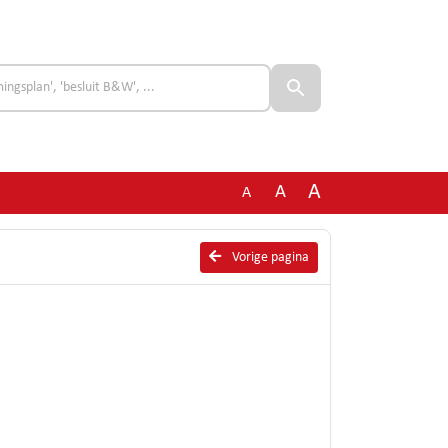
A
A
A
Vorige pagina