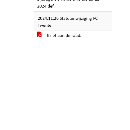
2024 def
2024.11.26 Statutenwijziging FC
Twente
Brief aan de raad:
Statutenwijziging FC Twente
2024.11.26 Subsidie wijkbudgetten
2025
Brief aan de raad
wijkbudgetsubsidie overzicht
verdeling 2025
2024.11.26 Wijziging
Stimuleringsfonds Binnenstad
Enschede
Raadsvoorstel