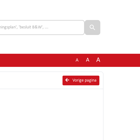
A
A
A
Vorige pagina