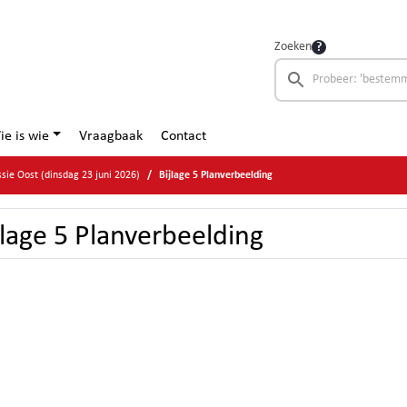
Zoeken
ie is wie
Vraagbaak
Contact
ie Oost (dinsdag 23 juni 2026)
Bijlage 5 Planverbeelding
jlage 5 Planverbeelding