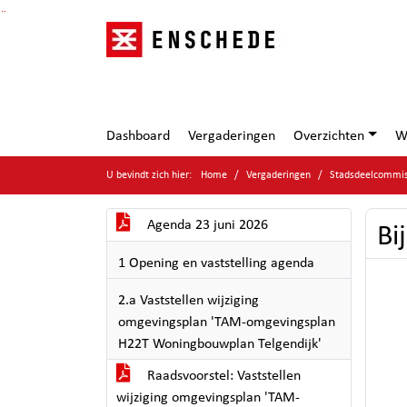
Ga naar de inhoud van deze pagina
Ga naar het zoeken
Ga naar het menu
Dashboard
Vergaderingen
Overzichten
W
U bevindt zich hier:
Home
Vergaderingen
Stadsdeelcommiss
Agenda 23 juni 2026
Bi
1 Opening en vaststelling agenda
2.a Vaststellen wijziging
omgevingsplan 'TAM-omgevingsplan
H22T Woningbouwplan Telgendijk'
Raadsvoorstel: Vaststellen
wijziging omgevingsplan 'TAM-