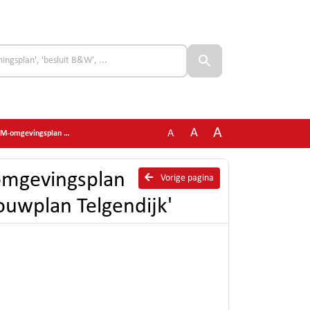
A
A
A
Woningbouwplan Telgendijk'
 omgevingsplan
Vorige pagina
uwplan Telgendijk'