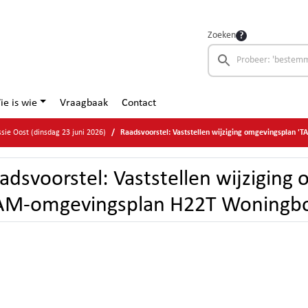
Zoeken
ie is wie
Vraagbaak
Contact
ie Oost (dinsdag 23 juni 2026)
Raadsvoorstel: Vaststellen wijziging omgevingsplan 'TAM-omgevingsplan H22T 
adsvoorstel: Vaststellen wijziging
AM-omgevingsplan H22T Woningbo