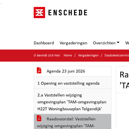
Ga naar de inhoud van deze pagina
Ga naar het zoeken
Ga naar het menu
Dashboard
Vergaderingen
Overzichten
W
U bevindt zich hier:
Home
Vergaderingen
Stadsdeelcommiss
Agenda 23 juni 2026
Ra
1 Opening en vaststelling agenda
'T
2.a Vaststellen wijziging
omgevingsplan 'TAM-omgevingsplan
H22T Woningbouwplan Telgendijk'
Raadsvoorstel: Vaststellen
wijziging omgevingsplan 'TAM-