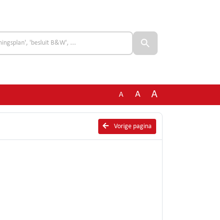
A
A
A
Vorige pagina