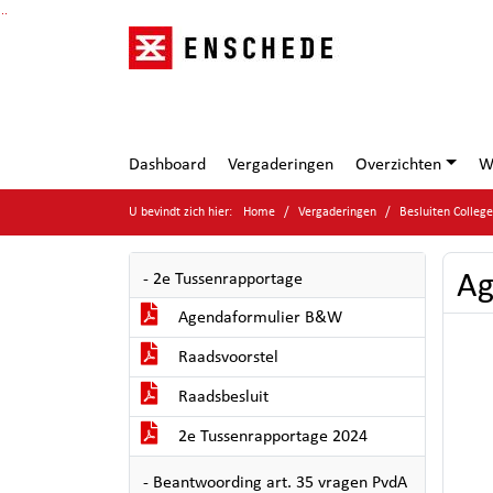
Ga naar de inhoud van deze pagina
Ga naar het zoeken
Ga naar het menu
Dashboard
Vergaderingen
Overzichten
W
U bevindt zich hier:
Home
Vergaderingen
Besluiten Colle
Ag
- 2e Tussenrapportage
Agendaformulier B&W
Raadsvoorstel
Raadsbesluit
2e Tussenrapportage 2024
- Beantwoording art. 35 vragen PvdA