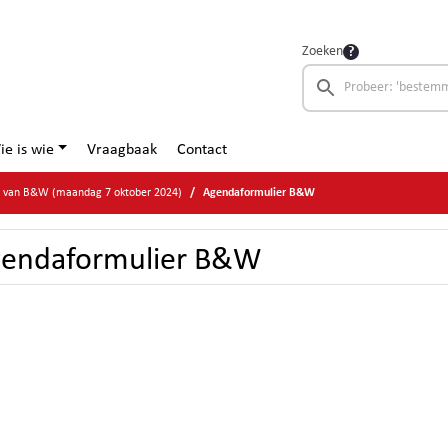
Zoeken
ie is wie
Vraagbaak
Contact
ge van B&W (maandag 7 oktober 2024)
Agendaformulier B&W
endaformulier B&W