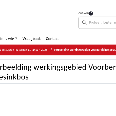
Zoeken
ie is wie
Vraagbaak
Contact
adsstukken (zaterdag 11 januari 2025)
Verbeelding werkingsgebied Voorbereidingsbeslu
rbeelding werkingsgebied Voorber
esinkbos