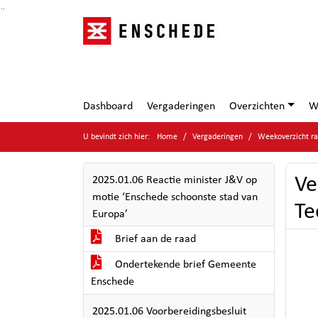
Ga naar de inhoud van deze pagina
Ga naar het zoeken
Ga naar het menu
Dashboard
Vergaderingen
Overzichten
W
U bevindt zich hier:
Home
Vergaderingen
Weekoverzicht ra
Ve
2025.01.06 Reactie minister J&V op
motie ‘Enschede schoonste stad van
Te
Europa’
Brief aan de raad
Ondertekende brief Gemeente
Enschede
2025.01.06 Voorbereidingsbesluit