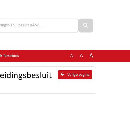
A
A
A
it Teesinkbos
eidingsbesluit
Vorige pagina