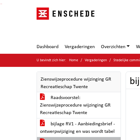
Ga naar de inhoud van deze pagina
Ga naar het zoeken
Ga naar het menu
Dashboard
Vergaderingen
Overzichten
W
U bevindt zich hier:
Home
Vergaderingen
Stedelijke comm
bi
Zienswijzeprocedure wijzinging GR
Recreatieschap Twente
Raadsvoorstel:
Zienswijzeprocedure wijzinging GR
Recreatieschap Twente
bijlage RV1 - Aanbiedingsbrief -
ontwerpwijziging en was wordt tabel