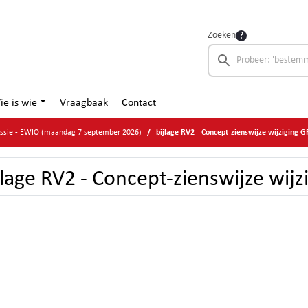
Zoeken
ie is wie
Vraagbaak
Contact
issie - EWIO (maandag 7 september 2026)
bijlage RV2 - Concept-zienswijze wijziging 
jlage RV2 - Concept-zienswijze wijz