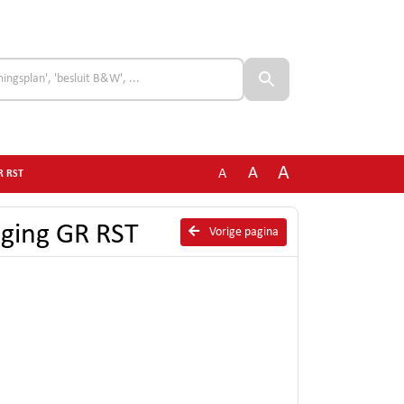
A
A
A
GR RST
iging GR RST
Vorige pagina