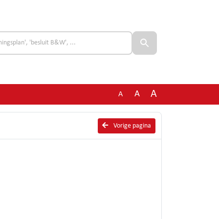
A
A
A
Vorige pagina