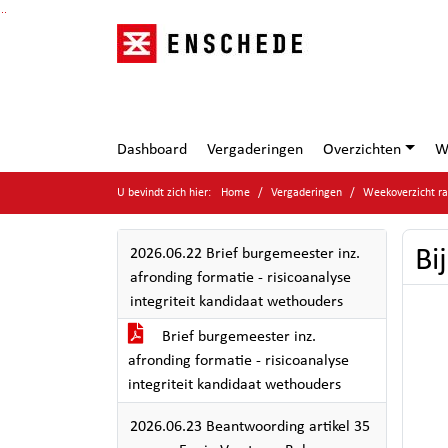
Ga naar de inhoud van deze pagina
Ga naar het zoeken
Ga naar het menu
Dashboard
Vergaderingen
Overzichten
W
U bevindt zich hier:
Home
Vergaderingen
Weekoverzicht ra
Bi
2026.06.22 Brief burgemeester inz.
afronding formatie - risicoanalyse
integriteit kandidaat wethouders
Brief burgemeester inz.
afronding formatie - risicoanalyse
integriteit kandidaat wethouders
2026.06.23 Beantwoording artikel 35