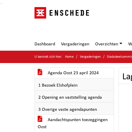
Ga naar de inhoud van deze pagina
Ga naar het zoeken
Ga naar het menu
Dashboard
Vergaderingen
Overzichten
W
U bevindt zich hier:
Home
Vergaderingen
Stadsdeelcommiss
Agenda Oost 23 april 2024
La
1 Bezoek Elshofplein
2 Opening en vaststelling agenda
3 Overige vaste agendapunten
Aandachtspunten toezeggingen
Oost