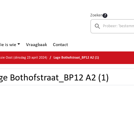
Zoeken
ie is wie
Vraagbaak
Contact
ie Oost (dinsdag 23 april 2024)
Lage Bothofstraat_BP12 A2 (1)
ge Bothofstraat_BP12 A2 (1)