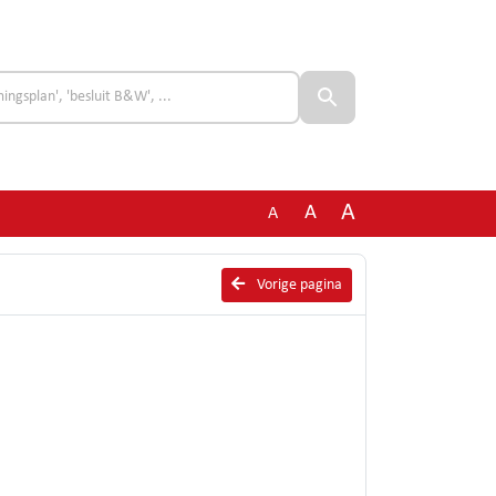
A
A
A
Vorige pagina