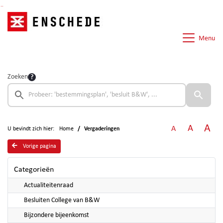
Ga naar de inhoud van deze pagina
Ga naar het zoeken
Ga naar het menu
Menu
Zoeken
A
A
A
U bevindt zich hier:
Home
Vergaderingen
Vorige pagina
Categorieën
Actualiteitenraad
Besluiten College van B&W
Bijzondere bijeenkomst