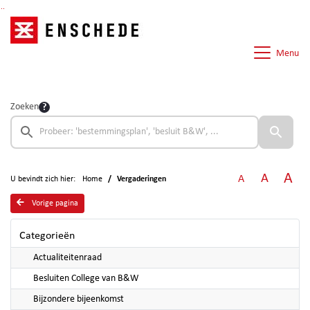
Ga naar de inhoud van deze pagina
Ga naar het zoeken
Ga naar het menu
Menu
Zoeken
A
A
A
U bevindt zich hier:
Home
Vergaderingen
Vorige pagina
Categorieën
Actualiteitenraad
Besluiten College van B&W
Bijzondere bijeenkomst