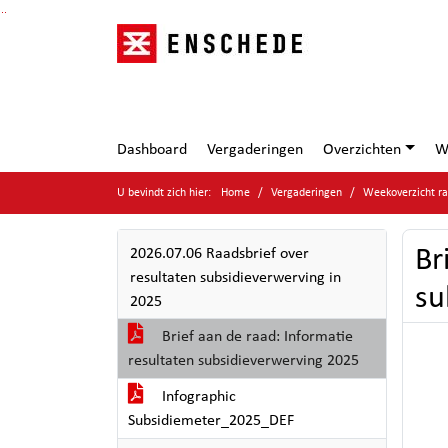
Ga naar de inhoud van deze pagina
Ga naar het zoeken
Ga naar het menu
Dashboard
Vergaderingen
Overzichten
W
U bevindt zich hier:
Home
Vergaderingen
Weekoverzicht ra
Br
2026.07.06 Raadsbrief over
resultaten subsidieverwerving in
su
2025
Brief aan de raad: Informatie
resultaten subsidieverwerving 2025
Infographic
Subsidiemeter_2025_DEF