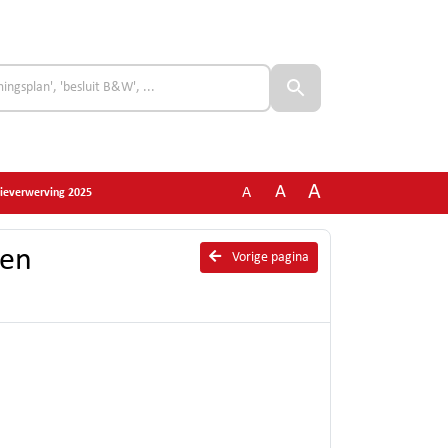
A
A
A
idieverwerving 2025
ten
Vorige pagina