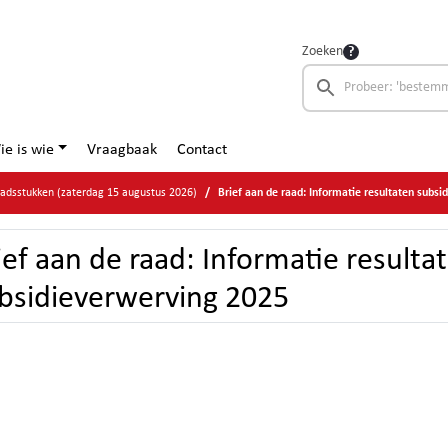
Zoeken
ie is wie
Vraagbaak
Contact
adsstukken (zaterdag 15 augustus 2026)
Brief aan de raad: Informatie resultaten subs
ief aan de raad: Informatie resulta
bsidieverwerving 2025