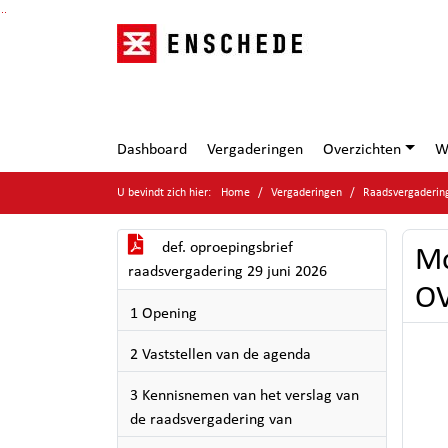
Ga naar de inhoud van deze pagina
Ga naar het zoeken
Ga naar het menu
Dashboard
Vergaderingen
Overzichten
W
U bevindt zich hier:
Home
Vergaderingen
Raadsvergaderin
def. oproepingsbrief
Mo
raadsvergadering 29 juni 2026
O
1 Opening
2 Vaststellen van de agenda
3 Kennisnemen van het verslag van
de raadsvergadering van