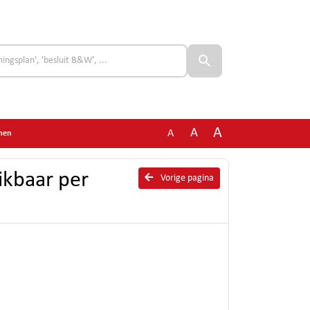
A
A
A
men
ikbaar per
Vorige pagina