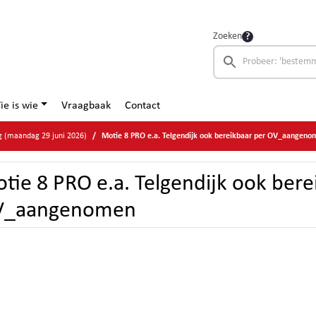
Zoeken
ie is wie
Vraagbaak
Contact
g (maandag 29 juni 2026)
Motie 8 PRO e.a. Telgendijk ook bereikbaar per OV_aangeno
tie 8 PRO e.a. Telgendijk ook bere
V_aangenomen