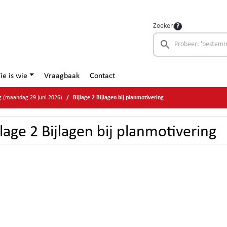
Zoeken
ie is wie
Vraagbaak
Contact
g (maandag 29 juni 2026)
Bijlage 2 Bijlagen bij planmotivering
jlage 2 Bijlagen bij planmotivering