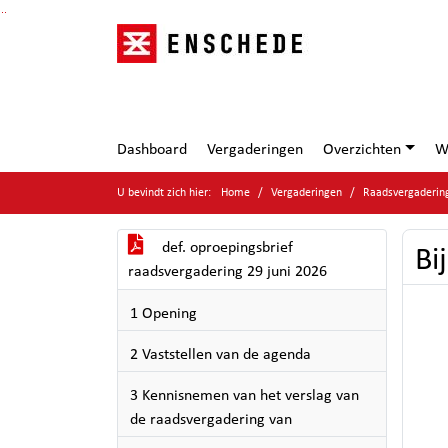
Ga naar de inhoud van deze pagina
Ga naar het zoeken
Ga naar het menu
Dashboard
Vergaderingen
Overzichten
W
U bevindt zich hier:
Home
Vergaderingen
Raadsvergaderin
def. oproepingsbrief
Bi
raadsvergadering 29 juni 2026
1 Opening
2 Vaststellen van de agenda
3 Kennisnemen van het verslag van
de raadsvergadering van