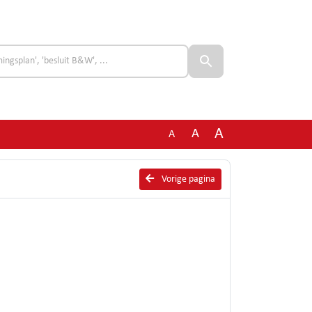
A
A
A
Vorige pagina