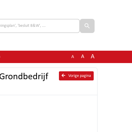
A
A
A
6
 Grondbedrijf
Vorige pagina