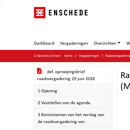
Ga naar de inhoud van deze pagina
Ga naar het zoeken
Ga naar het menu
Dashboard
Vergaderingen
Overzichten
W
U bevindt zich hier:
Home
Vergaderingen
Raadsvergaderin
def. oproepingsbrief
Ra
raadsvergadering 29 juni 2026
(M
1 Opening
2 Vaststellen van de agenda
3 Kennisnemen van het verslag van
de raadsvergadering van