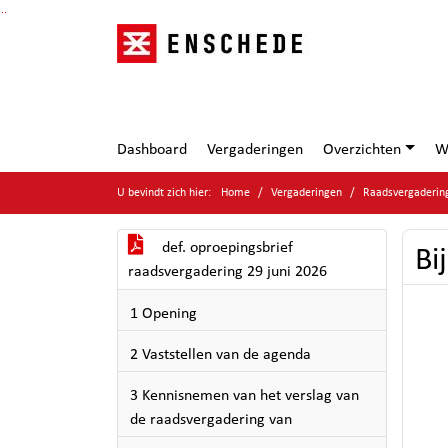
Ga naar de inhoud van deze pagina
Ga naar het zoeken
Ga naar het menu
Dashboard
Vergaderingen
Overzichten
W
U bevindt zich hier:
Home
Vergaderingen
Raadsvergaderin
def. oproepingsbrief
Bi
raadsvergadering 29 juni 2026
1 Opening
2 Vaststellen van de agenda
3 Kennisnemen van het verslag van
de raadsvergadering van