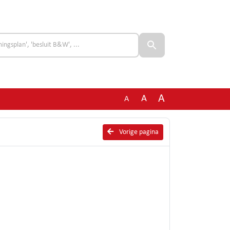
A
A
A
Vorige pagina