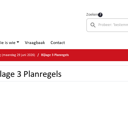
Zoeken
ie is wie
Vraagbaak
Contact
g (maandag 29 juni 2026)
Bijlage 3 Planregels
jlage 3 Planregels