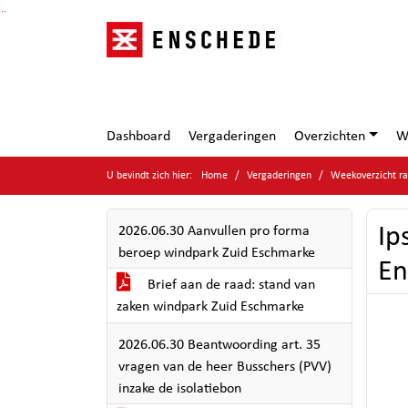
Ga naar de inhoud van deze pagina
Ga naar het zoeken
Ga naar het menu
Dashboard
Vergaderingen
Overzichten
W
U bevindt zich hier:
Home
Vergaderingen
Weekoverzicht ra
Ip
2026.06.30 Aanvullen pro forma
beroep windpark Zuid Eschmarke
En
Brief aan de raad: stand van
zaken windpark Zuid Eschmarke
2026.06.30 Beantwoording art. 35
vragen van de heer Busschers (PVV)
inzake de isolatiebon