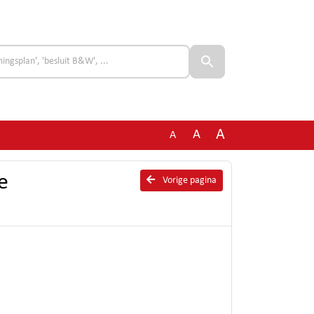
A
A
A
e
Vorige pagina