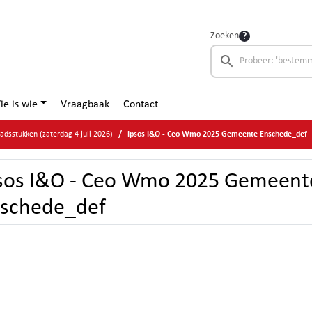
Zoeken
ie is wie
Vraagbaak
Contact
adsstukken (zaterdag 4 juli 2026)
Ipsos I&O - Ceo Wmo 2025 Gemeente Enschede_def
sos I&O - Ceo Wmo 2025 Gemeent
schede_def