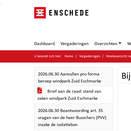
Ga naar de inhoud van deze pagina
Ga naar het zoeken
Ga naar het menu
Dashboard
Vergaderingen
Overzichten
W
U bevindt zich hier:
Home
Vergaderingen
Weekoverzicht ra
Bi
2026.06.30 Aanvullen pro forma
beroep windpark Zuid Eschmarke
Brief aan de raad: stand van
zaken windpark Zuid Eschmarke
2026.06.30 Beantwoording art. 35
vragen van de heer Busschers (PVV)
inzake de isolatiebon