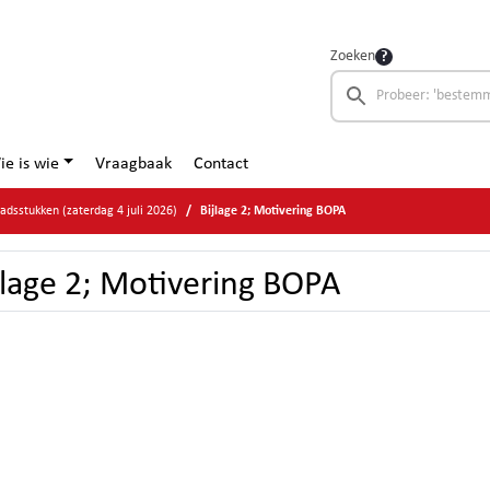
Zoeken
ie is wie
Vraagbaak
Contact
adsstukken (zaterdag 4 juli 2026)
Bijlage 2; Motivering BOPA
jlage 2; Motivering BOPA