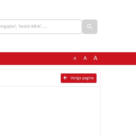
A
A
A
Vorige pagina