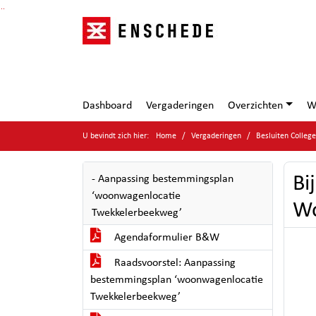
Ga naar de inhoud van deze pagina
Ga naar het zoeken
Ga naar het menu
Dashboard
Vergaderingen
Overzichten
W
U bevindt zich hier:
Home
Vergaderingen
Besluiten Colleg
Bi
- Aanpassing bestemmingsplan
‘woonwagenlocatie
Wo
Twekkelerbeekweg’
Agendaformulier B&W
Raadsvoorstel: Aanpassing
bestemmingsplan ‘woonwagenlocatie
Twekkelerbeekweg’