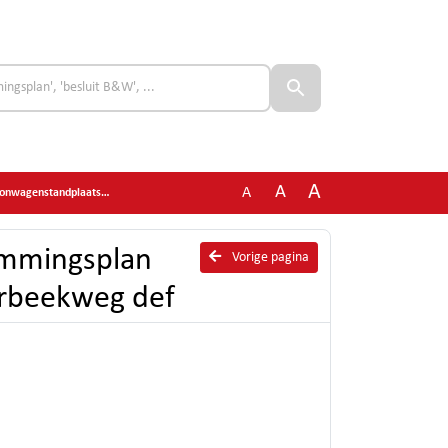
A
A
A
atsen Twekkelerbeekweg def
temmingsplan
Vorige pagina
rbeekweg def