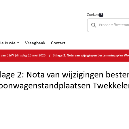
Zoeken
ie is wie
Vraagbaak
Contact
e van B&W (dinsdag 26 mei 2026)
Bijlage 2: Nota van wijzigingen bestemmingsplan Woonwagenstandpla
jlage 2: Nota van wijzigingen bes
onwagenstandplaatsen Twekkele