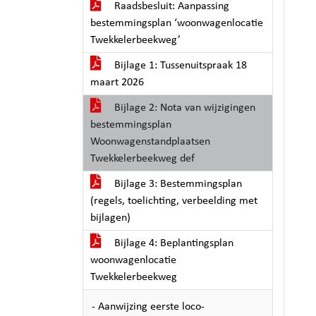
Raadsbesluit: Aanpassing
bestemmingsplan ‘woonwagenlocatie
Twekkelerbeekweg’
Bijlage 1: Tussenuitspraak 18
maart 2026
Bijlage 2: Nota van wijzigingen
bestemmingsplan
Woonwagenstandplaatsen
Twekkelerbeekweg def
Bijlage 3: Bestemmingsplan
(regels, toelichting, verbeelding met
bijlagen)
Bijlage 4: Beplantingsplan
woonwagenlocatie
Twekkelerbeekweg
- Aanwijzing eerste loco-