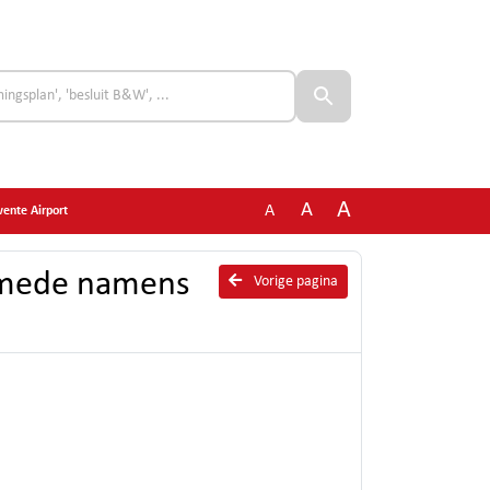
A
A
A
ente Airport
 mede namens
Vorige pagina