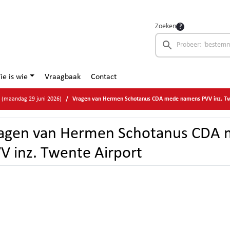
Zoeken
ie is wie
Vraagbaak
Contact
d (maandag 29 juni 2026)
Vragen van Hermen Schotanus CDA mede namens PVV inz. Tw
agen van Hermen Schotanus CDA
V inz. Twente Airport