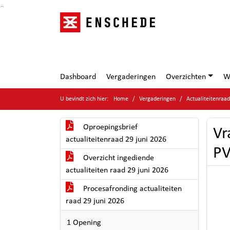
Ga naar de inhoud van deze pagina
Ga naar het zoeken
Ga naar het menu
Dashboard
Vergaderingen
Overzichten
W
U bevindt zich hier:
Home
Vergaderingen
Actualiteitenraa
Oproepingsbrief
Vr
actualiteitenraad 29 juni 2026
PV
Overzicht ingediende
actualiteiten raad 29 juni 2026
Procesafronding actualiteiten
raad 29 juni 2026
1 Opening