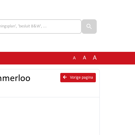
A
A
A
Immerloo
Vorige pagina