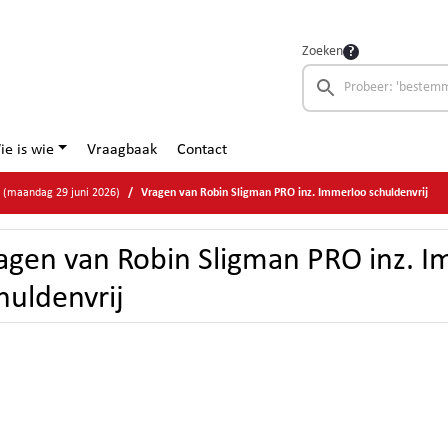
Zoeken
ie is wie
Vraagbaak
Contact
d (maandag 29 juni 2026)
Vragen van Robin Sligman PRO inz. Immerloo schuldenvrij
agen van Robin Sligman PRO inz. 
huldenvrij