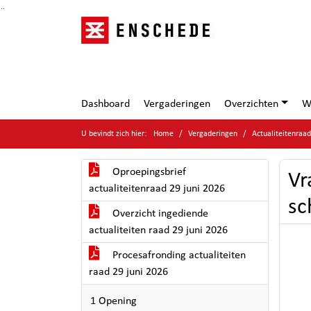
Ga naar de inhoud van deze pagina
Ga naar het zoeken
Ga naar het menu
Dashboard
Vergaderingen
Overzichten
W
U bevindt zich hier:
Home
Vergaderingen
Actualiteitenraa
Oproepingsbrief
Vr
actualiteitenraad 29 juni 2026
sc
Overzicht ingediende
actualiteiten raad 29 juni 2026
Procesafronding actualiteiten
raad 29 juni 2026
1 Opening