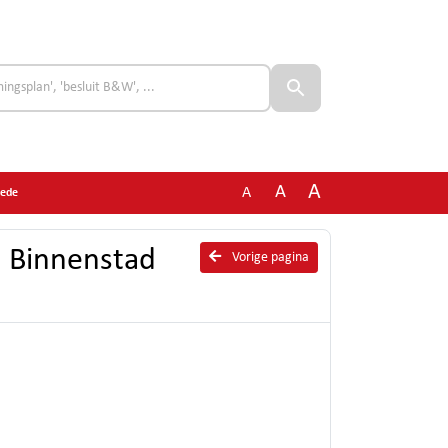
A
A
A
hede
d Binnenstad
Vorige pagina