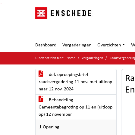
Ga naar de inhoud van deze pagina
Ga naar het zoeken
Ga naar het menu
Dashboard
Vergaderingen
Overzichten
W
U bevindt zich hier:
Home
Vergaderingen
Raadsvergaderin
def. oproepingsbrief
Ra
raadsvergadering 11 nov. met uitloop
En
naar 12 nov. 2024
Behandeling
Gemeentebegroting op 11 en (uitloop
op) 12 november
1 Opening