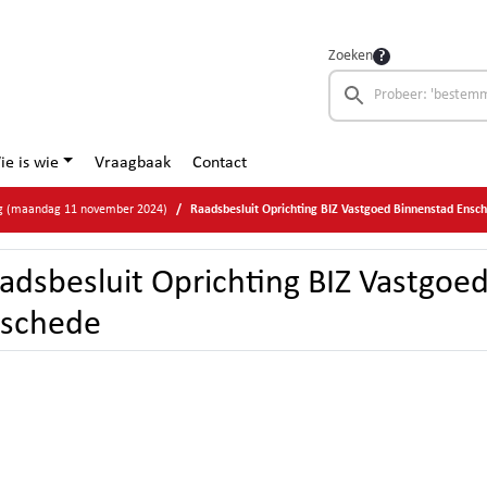
Zoeken
ie is wie
Vraagbaak
Contact
g (maandag 11 november 2024)
Raadsbesluit Oprichting BIZ Vastgoed Binnenstad Ensc
adsbesluit Oprichting BIZ Vastgoe
schede