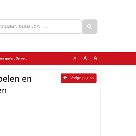
A
A
A
len, Samen sporten
pelen en
Vorige pagina
en