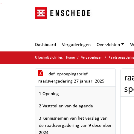
Ga naar de inhoud van deze pagina
Ga naar het zoeken
Ga naar het menu
Dashboard
Vergaderingen
Overzichten
W
U bevindt zich hier:
Home
Vergaderingen
Raadsvergaderin
def. oproepingsbrief
ra
raadsvergadering 27 januari 2025
sp
1 Opening
2 Vaststellen van de agenda
3 Kennisnemen van het verslag van
de raadsvergadering van 9 december
2024