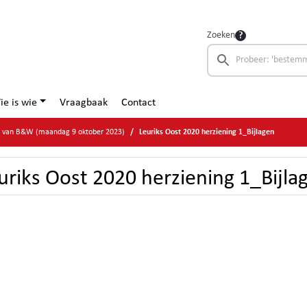
Zoeken
ie is wie
Vraagbaak
Contact
ge van B&W (maandag 9 oktober 2023)
Leuriks Oost 2020 herziening 1_Bijlagen
uriks Oost 2020 herziening 1_Bijla