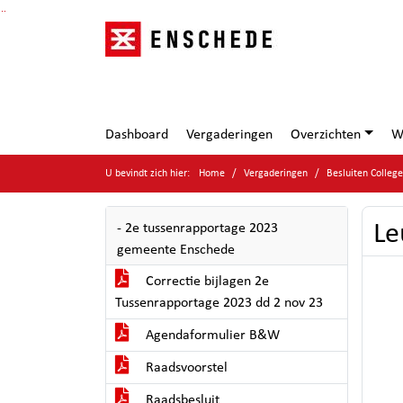
Ga naar de inhoud van deze pagina
Ga naar het zoeken
Ga naar het menu
Dashboard
Vergaderingen
Overzichten
W
U bevindt zich hier:
Home
Vergaderingen
Besluiten Colle
Le
- 2e tussenrapportage 2023
gemeente Enschede
Correctie bijlagen 2e
Tussenrapportage 2023 dd 2 nov 23
Agendaformulier B&W
Raadsvoorstel
Raadsbesluit