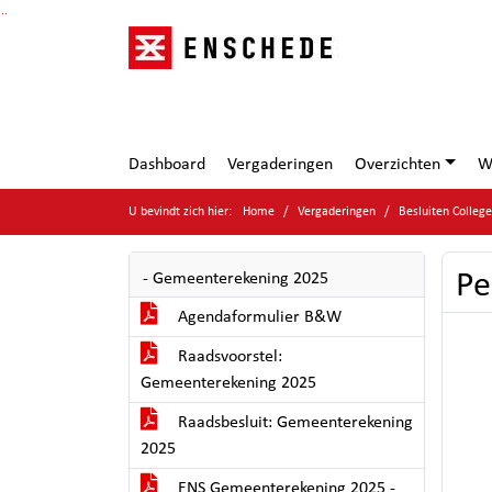
Ga naar de inhoud van deze pagina
Ga naar het zoeken
Ga naar het menu
Dashboard
Vergaderingen
Overzichten
W
U bevindt zich hier:
Home
Vergaderingen
Besluiten Colleg
Pe
- Gemeenterekening 2025
Agendaformulier B&W
Raadsvoorstel:
Gemeenterekening 2025
Raadsbesluit: Gemeenterekening
2025
ENS Gemeenterekening 2025 -