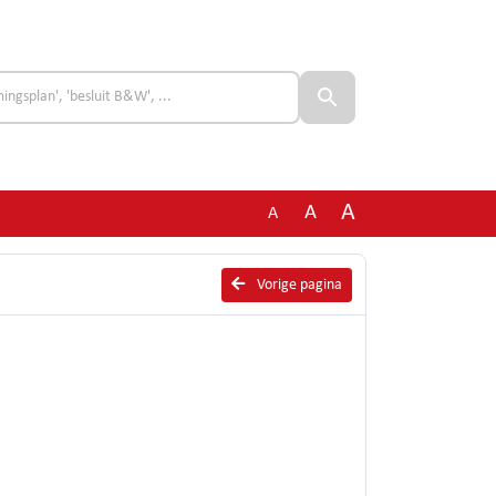
A
A
A
Vorige pagina