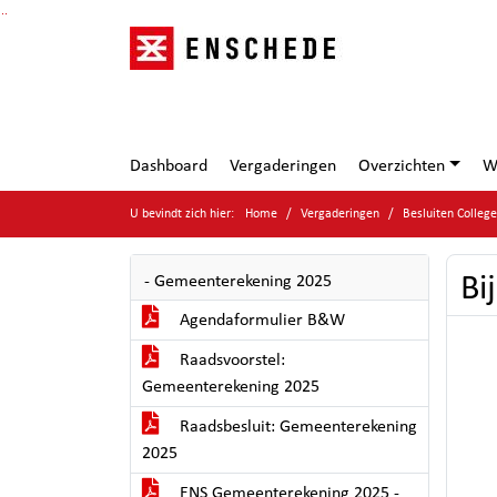
Ga naar de inhoud van deze pagina
Ga naar het zoeken
Ga naar het menu
Dashboard
Vergaderingen
Overzichten
W
U bevindt zich hier:
Home
Vergaderingen
Besluiten Colleg
Bi
- Gemeenterekening 2025
Agendaformulier B&W
Raadsvoorstel:
Gemeenterekening 2025
Raadsbesluit: Gemeenterekening
2025
ENS Gemeenterekening 2025 -