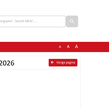
A
A
A
 2026
Vorige pagina