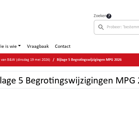
Zoeken
ie is wie
Vraagbaak
Contact
e van B&W (dinsdag 19 mei 2026)
Bijlage 5 Begrotingswijzigingen MPG 2026
jlage 5 Begrotingswijzigingen MPG