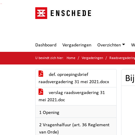
Ga naar de inhoud van deze pagina
Ga naar het zoeken
Ga naar het menu
Dashboard
Vergaderingen
Overzichten
W
U bevindt zich hier:
Home
Vergaderingen
Raadsvergaderin
def. oproepingsbrief
Bi
raadsvergadering 31 mei 2021.docx
verslag raadsvergadering 31
mei 2021.doc
1 Opening
2 Vragenhalfuur (art. 36 Reglement
van Orde)