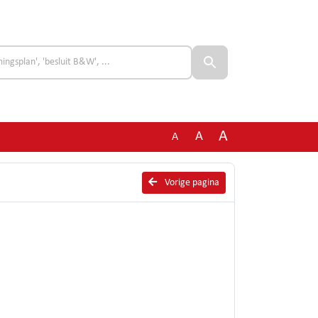
A
A
A
Vorige pagina