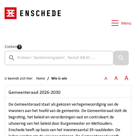
Ga naar de inhoud van deze pagina
Ga naar het zoeken
Ga naar het menu
Menu
Zoeken
A
A
A
U bevindt zich hier:
Home
Wie is wie
Gemeenteraad 2026-2030
De Gemeenteraad staat als gekozen vertegenwoordiging van de
inwoners aan het hoofd van de gemeente. De Gemeenteraad stelt de
begroting, het beleid en verordeningen vast en controleert de
uitvoering van het beleid door Burgemeester en Wethouders.
Enschede heeft op basis van het inwoneraantal 39 raadsleden. De