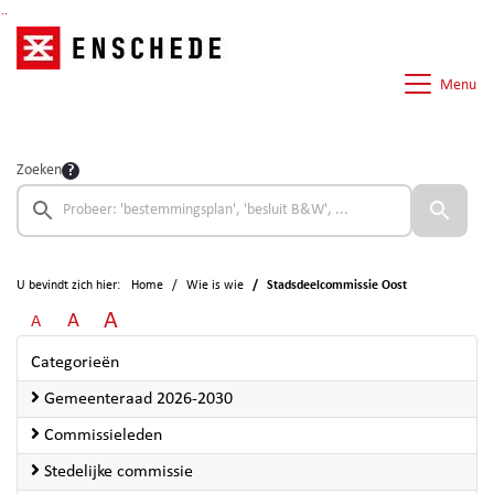
Ga naar de inhoud van deze pagina
Ga naar het zoeken
Ga naar het menu
Menu
Zoeken
U bevindt zich hier:
Home
Wie is wie
Stadsdeelcommissie Oost
A
A
A
Categorieën
Gemeenteraad 2026-2030
Commissieleden
Stedelijke commissie