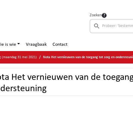
Zoeken
ie is wie
Vraagbaak
Contact
g (maandag 31 mei 2021)
Nota Het vernieuwen van de toegang tot zorg en ondersteun
ta Het vernieuwen van de toegang 
dersteuning