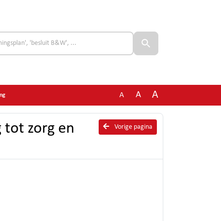
A
A
A
ing
tot zorg en
Vorige pagina