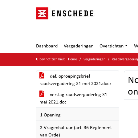
Ga naar de inhoud van deze pagina
Ga naar het zoeken
Ga naar het menu
Dashboard
Vergaderingen
Overzichten
W
U bevindt zich hier:
Home
Vergaderingen
Raadsvergaderin
def. oproepingsbrief
No
raadsvergadering 31 mei 2021.docx
on
verslag raadsvergadering 31
mei 2021.doc
1 Opening
2 Vragenhalfuur (art. 36 Reglement
van Orde)