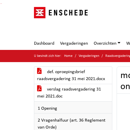
Ga naar de inhoud van deze pagina
Ga naar het zoeken
Ga naar het menu
Dashboard
Vergaderingen
Overzichten
W
U bevindt zich hier:
Home
Vergaderingen
Raadsvergaderin
def. oproepingsbrief
mo
raadsvergadering 31 mei 2021.docx
on
verslag raadsvergadering 31
mei 2021.doc
1 Opening
2 Vragenhalfuur (art. 36 Reglement
van Orde)