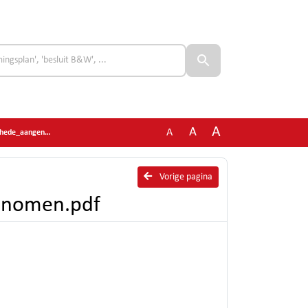
A
A
A
aangenomen.pdf
Vorige pagina
genomen.pdf