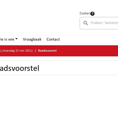
Zoeken
ie is wie
Vraagbaak
Contact
g (maandag 31 mei 2021)
Raadsvoorstel
adsvoorstel