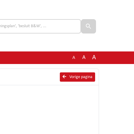
A
A
A
Vorige pagina