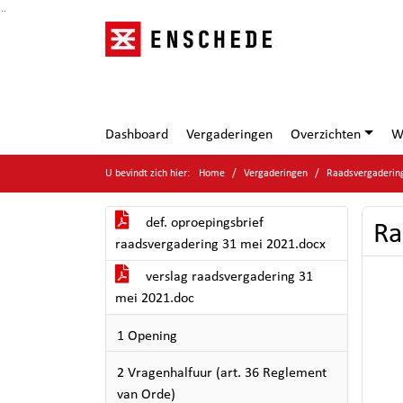
Ga naar de inhoud van deze pagina
Ga naar het zoeken
Ga naar het menu
Dashboard
Vergaderingen
Overzichten
W
U bevindt zich hier:
Home
Vergaderingen
Raadsvergaderin
def. oproepingsbrief
Ra
raadsvergadering 31 mei 2021.docx
verslag raadsvergadering 31
mei 2021.doc
1 Opening
2 Vragenhalfuur (art. 36 Reglement
van Orde)