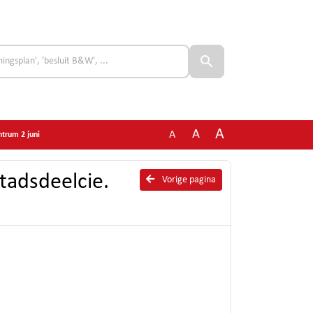
A
A
A
trum 2 juni
tadsdeelcie.
Vorige pagina