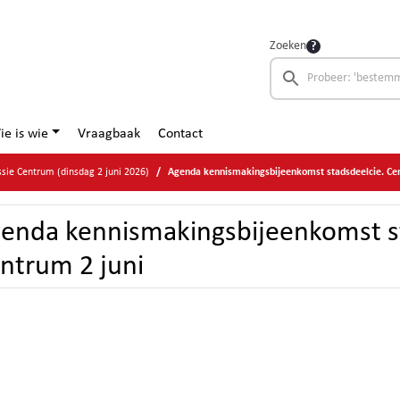
Zoeken
ie is wie
Vraagbaak
Contact
ie Centrum (dinsdag 2 juni 2026)
Agenda kennismakingsbijeenkomst stadsdeelcie. Cen
enda kennismakingsbijeenkomst s
ntrum 2 juni