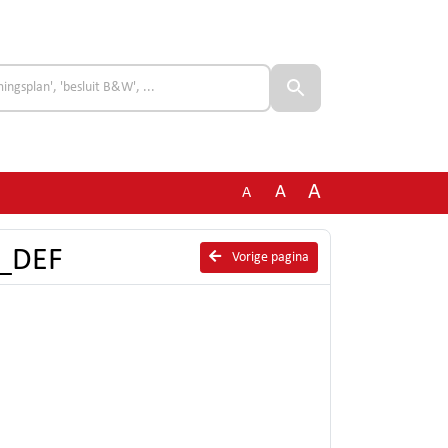
A
A
A
3_DEF
Vorige pagina