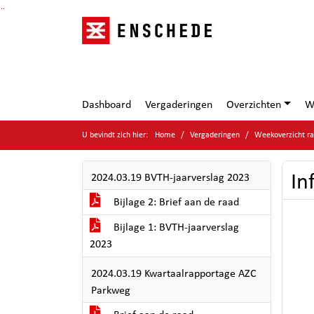
Ga naar de inhoud van deze pagina
Ga naar het zoeken
Ga naar het menu
Dashboard
Vergaderingen
Overzichten
W
U bevindt zich hier:
Home
Vergaderingen
Weekoverzicht ra
In
2024.03.19 BVTH-jaarverslag 2023
Bijlage 2: Brief aan de raad
Bijlage 1: BVTH-jaarverslag
2023
2024.03.19 Kwartaalrapportage AZC
Parkweg