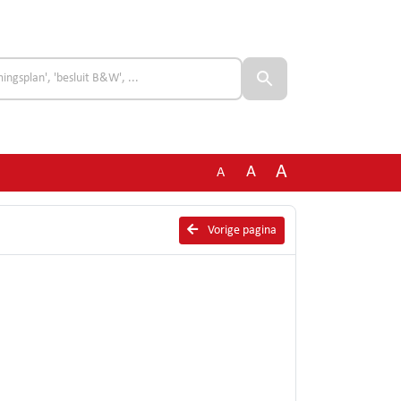
A
A
A
Vorige pagina