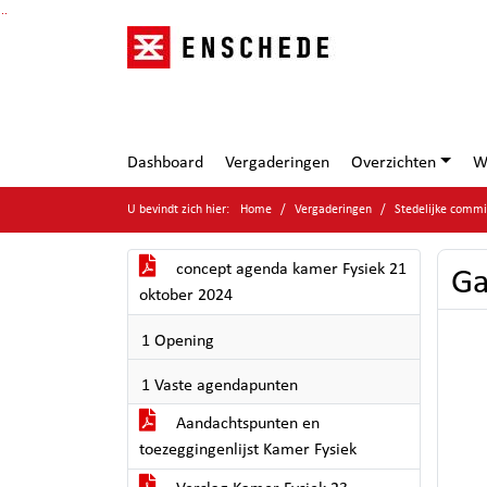
Ga naar de inhoud van deze pagina
Ga naar het zoeken
Ga naar het menu
Dashboard
Vergaderingen
Overzichten
W
U bevindt zich hier:
Home
Vergaderingen
Stedelijke commi
concept agenda kamer Fysiek 21
Ga
oktober 2024
1 Opening
1 Vaste agendapunten
Aandachtspunten en
toezeggingenlijst Kamer Fysiek