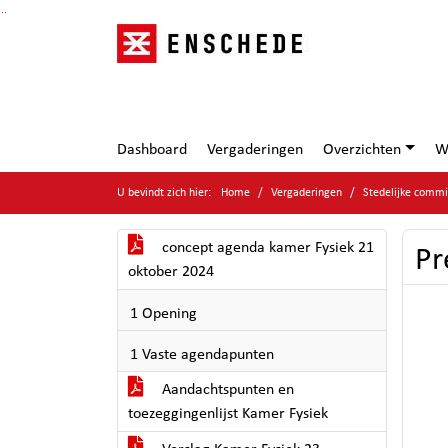
Ga naar de inhoud van deze pagina
Ga naar het zoeken
Ga naar het menu
Dashboard
Vergaderingen
Overzichten
W
U bevindt zich hier:
Home
Vergaderingen
Stedelijke commi
concept agenda kamer Fysiek 21
Pr
oktober 2024
1 Opening
1 Vaste agendapunten
Aandachtspunten en
toezeggingenlijst Kamer Fysiek