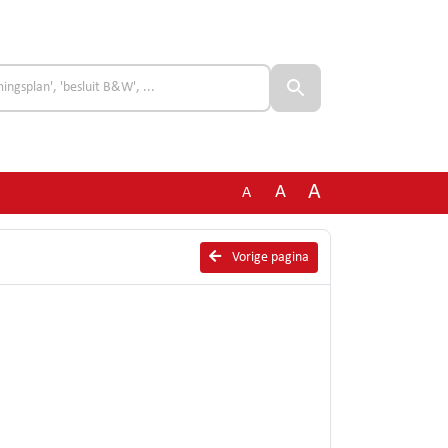
A
A
A
Vorige pagina