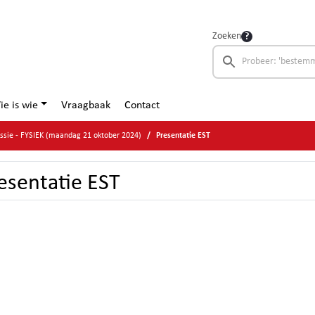
Zoeken
ie is wie
Vraagbaak
Contact
ssie - FYSIEK (maandag 21 oktober 2024)
Presentatie EST
esentatie EST