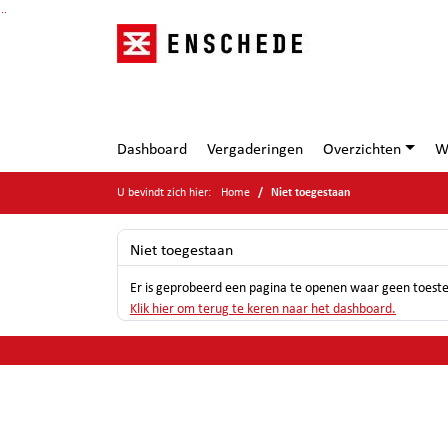
Ga naar de inhoud van deze pagina
Ga naar het zoeken
Ga naar het menu
Dashboard
Vergaderingen
Overzichten
W
U bevindt zich hier:
Home
Niet toegestaan
Niet toegestaan
Er is geprobeerd een pagina te openen waar geen toest
Klik hier om terug te keren naar het dashboard.