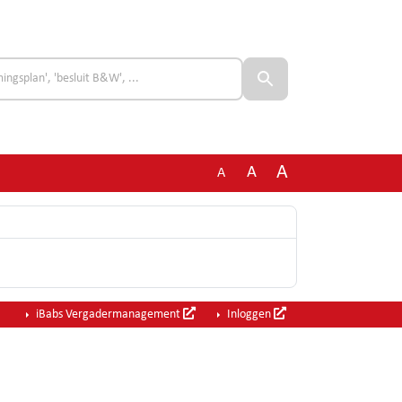
A
A
A
iBabs Vergadermanagement
Inloggen