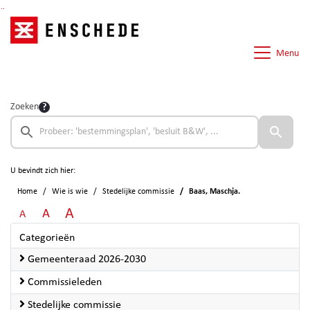
Ga naar de inhoud van deze pagina
Ga naar het zoeken
Ga naar het menu
Menu
Zoeken
U bevindt zich hier:
Home
Wie is wie
Stedelijke commissie
Baas, Maschja.
A
A
A
Categorieën
Gemeenteraad 2026-2030
Commissieleden
Stedelijke commissie