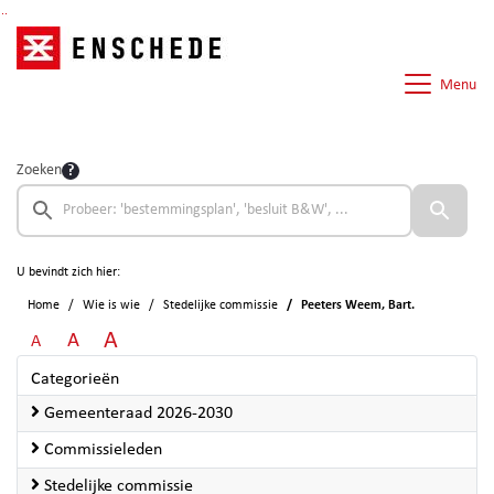
Ga naar de inhoud van deze pagina
Ga naar het zoeken
Ga naar het menu
Menu
Zoeken
U bevindt zich hier:
Home
Wie is wie
Stedelijke commissie
Peeters Weem, Bart.
A
A
A
Categorieën
Gemeenteraad 2026-2030
Commissieleden
Stedelijke commissie