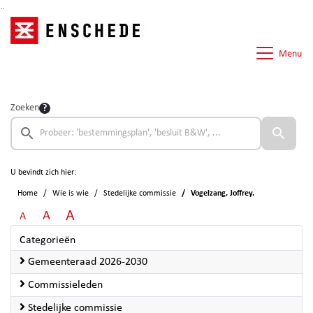
Ga naar de inhoud van deze pagina
Ga naar het zoeken
Ga naar het menu
Menu
Zoeken
U bevindt zich hier:
Home
Wie is wie
Stedelijke commissie
Vogelzang, Joffrey.
A
A
A
Categorieën
Gemeenteraad 2026-2030
Commissieleden
Stedelijke commissie