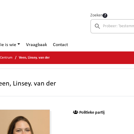
Zoeken
ie is wie
Vraagbaak
Contact
 Centrum
Veen, Linsey. van der
een, Linsey. van der
Politieke partij