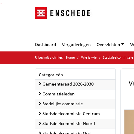
Ga naar de inhoud van deze pagina
Ga naar het zoeken
Ga naar het menu
Dashboard
Vergaderingen
Overzichten
W
U bevindt zich hier:
Home
Wie is wie
Stadsdeelcommissie
Categorieën
V
Gemeenteraad 2026-2030
Commissieleden
Stedelijke commissie
Stadsdeelcommissie Centrum
Stadsdeelcommissie Noord
Stadsdeelcommissie Oost